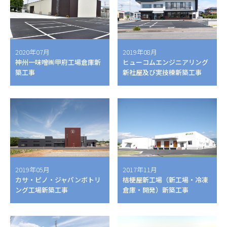
2020年07月
2019年08月
神州一味噌㈱甲府工場倉庫新
ヒューコムエンジニアリング
築工事
新社屋及び実技棟新築工事
2019年05月
2017年11月
カサ・ピノ・ジャパンボトリ
桔梗屋新工場（新工場・冷凍
ング工場新築工事
倉庫・開発）新築工事