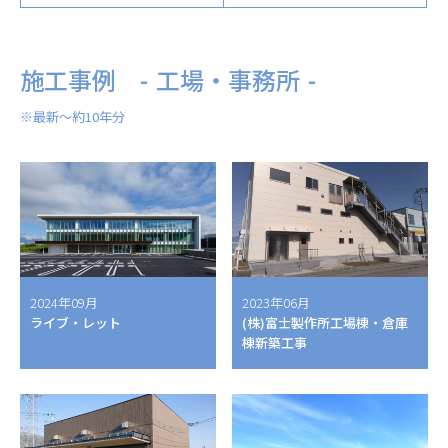
施工事例
工場・事務所
※最新～約10年分
2024年09月
2023年06月
ライブ・レット
(株)富士製作所工場棟・倉庫
棟新築工事