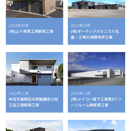
2023年04月
2023年03月
(株)山十産業工場新築工事
(株)オーテックメカニカル社
屋・工場大規模改修工事
2022年11月
2022年11月
㈱吉字屋穀店米粉製麺及び加
(株)メイコー峰下工場第8クリ
工品工場新築工事
ーンルーム棟新築工事