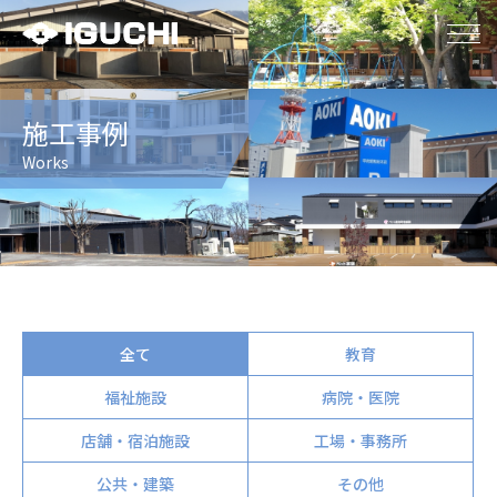
施工事例
Works
全て
教育
福祉施設
病院・医院
店舗・宿泊施設
工場・事務所
公共・建築
その他